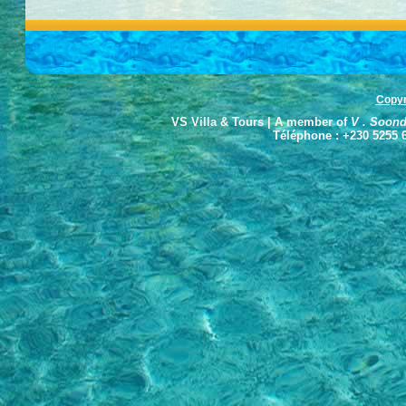
Copyr
VS Villa & Tours | A member of
V . Soond
Téléphone : +230 5255 6